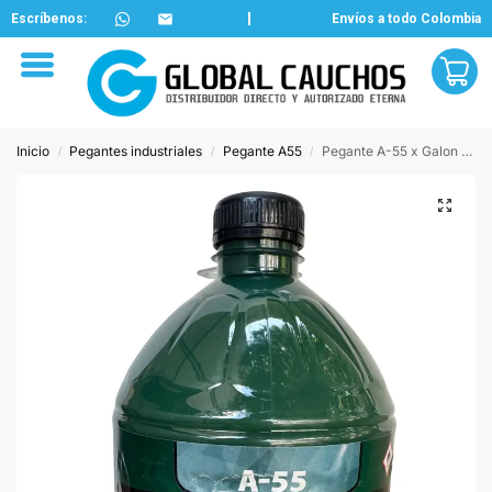
Escríbenos:
Envíos a todo Colombia
Inicio
Pegantes industriales
Pegante A55
Pegante A-55 x Galon 3700cc
/
/
/