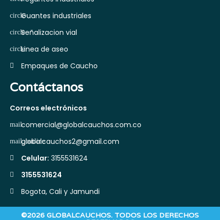
Guantes industriales
Señalizacion vial
Linea de aseo
Empaques de Caucho
Contáctanos
Correos electrónicos
comercial@globalcauchos.com.co
globalcauchos2@gmail.com
Celular:
3155531624
3155531624
Bogota, Cali y Jamundi
©2026 GLOBALCAUCHOS. TODOS LOS DERECHOS