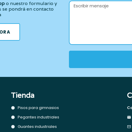
pp
o nuestro formulario y
s se pondrá en contacto
a
HORA
Tienda
C
Pisos para gimnasios
Co
Pegantes industriales
Guantes industriales