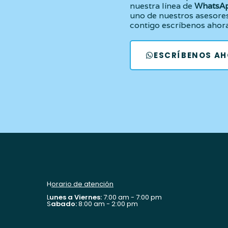
nuestra línea de
WhatsA
uno de nuestros asesore
contigo escríbenos ahor
ESCRÍBENOS A
H
orario de atención
L
unes a Viernes:
7:00 am - 7:00 pm
S
abado:
8:00 am - 2:00 pm