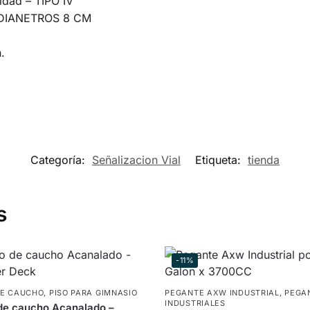
dad – TIPO IV
 DIANETROS 8 CM
.
Categoría:
Señalizacion Vial
Etiqueta:
tienda
s
-11%
DE CAUCHO
,
PISO PARA GIMNASIO
PEGANTE AXW INDUSTRIAL
,
PEGA
INDUSTRIALES
de caucho Acanalado –