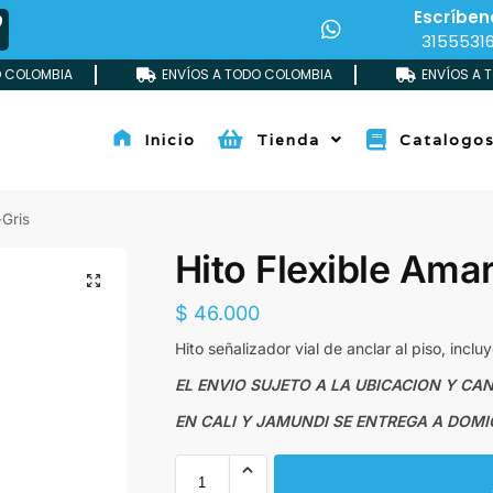
Escríben
O
3155531
O COLOMBIA
ENVÍOS A TODO COLOMBIA
ENVÍOS A 
Inicio
Tienda
Catalogo
Created by Yogi Aprelliyanto
from the Noun Project
-Gris
Hito Flexible Amar
$
46.000
Hito señalizador vial de anclar al piso, incluye
EL ENVIO SUJETO A LA UBICACION Y CAN
EN CALI Y JAMUNDI SE ENTREGA A DOMIC