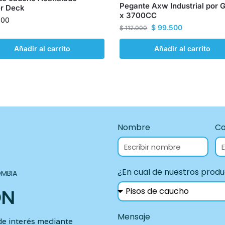
Pegante Axw Industrial por 
r Deck
x 3700CC
900
$
99.500
$
112.000
Añadir al carrito
Añadir al carrito
Nombre
Co
¿En cual de nuestros produ
MBIA
ÓN
Mensaje
de interés mediante