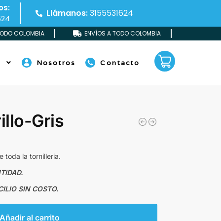
os:
Llámanos:
3155531624
624
TODO COLOMBIA
ENVÍOS A TODO COLOMBIA
s
Nosotros
Contacto
illo-Gris
 toda la tornilleria.
TIDAD.
ILIO SIN COSTO.
Añadir al carrito