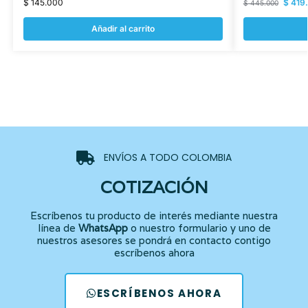
$
145.000
$
419
$
445.000
Añadir al carrito
ENVÍOS A TODO COLOMBIA
COTIZACIÓN
Escríbenos tu producto de interés mediante nuestra
línea de
WhatsApp
o nuestro formulario y uno de
nuestros asesores se pondrá en contacto contigo
escríbenos ahora
ESCRÍBENOS AHORA