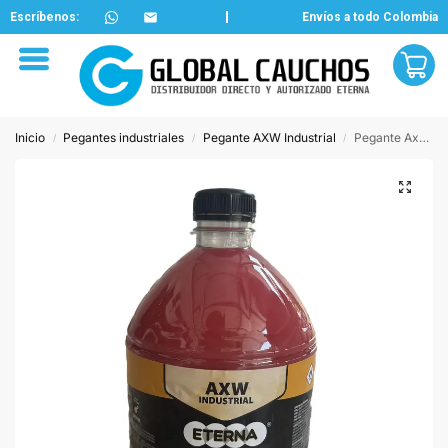
Escríbenos:
Envíos a todo Colombia
Inicio
Pegantes industriales
Pegante AXW Industrial
Pegante Axw Industrial por Galon x 3700CC
/
/
/