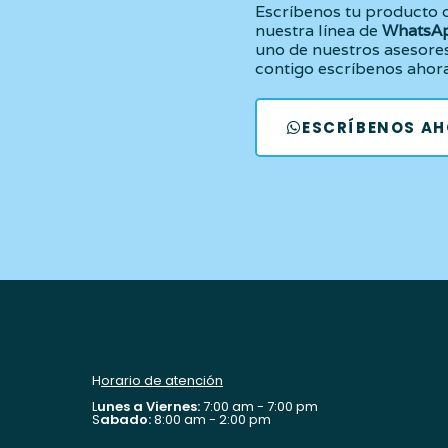
Escríbenos tu producto 
nuestra línea de
WhatsA
uno de nuestros asesore
contigo escríbenos ahor
ESCRÍBENOS A
H
orario de atención
L
unes a Viernes:
7:00 am - 7:00 pm
S
abado:
8:00 am - 2:00 pm