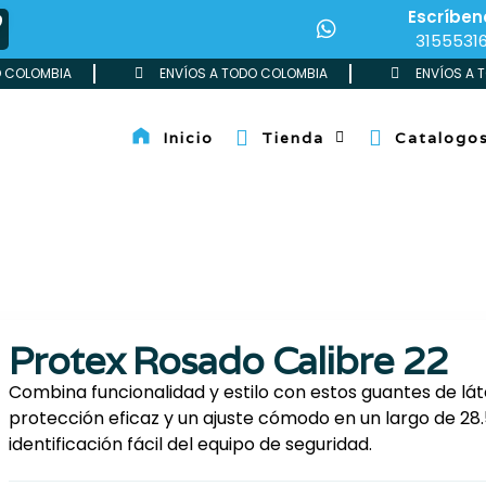
Escríben
O
3155531
O COLOMBIA
ENVÍOS A TODO COLOMBIA
ENVÍOS A 
Inicio
Tienda
Catalogo
Created by Yogi Aprelliyanto
from the Noun Project
Protex Rosado Calibre 22
Combina funcionalidad y estilo con estos guantes de lá
protección eficaz y un ajuste cómodo en un largo de 28
identificación fácil del equipo de seguridad.