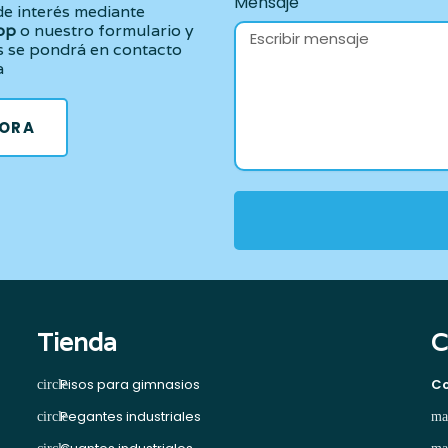
Mensaje
de interés mediante
pp
o nuestro formulario y
s se pondrá en contacto
a
HORA
Tienda
C
Pisos para gimnasios
Co
Pegantes industriales