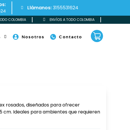
os:
Llámanos:
3155531624
624
TODO COLOMBIA
ENVÍOS A TODO COLOMBIA
s
Nosotros
Contacto
tex rosados, diseñados para ofrecer
.5 cm. Ideales para ambientes que requieren